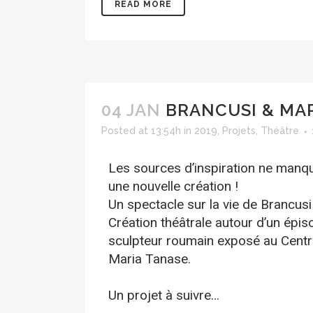
READ MORE
04 JAN
BRANCUSI & MA
Posted at 13:54h
in
2019
,
Projets
,
Théâtre
Les sources d’inspiration ne man
une nouvelle création !
Un spectacle sur la vie de Brancus
Création théâtrale autour d’un épis
sculpteur roumain exposé au Centr
Maria Tanase.
Un projet à suivre…