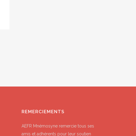
REMERCIEMENTS
AEFR Mnémosyne remercie tous ses
amis et adhérents pour leur soutien