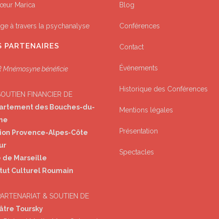
œur Marica
Blog
ge à travers la psychanalyse
Conférences
 PARTENAIRES
Contact
Événements
 Mnémosyne bénéficie
Historique des Conférences
SOUTIEN FINANCIER DE
artement des Bouches-du-
Mentions légales
ne
Présentation
ion Provence-Alpes-Côte
ur
Spectacles
e de Marseille
itut Culturel Roumain
PARTENARIAT & SOUTIEN DE
âtre Toursky