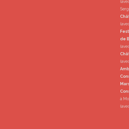
(ave
Serg
Châ
(ave
Fest
de B
(avec
Chât
(ave
Amb
Con
Mars
Con
à M
(ave