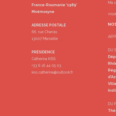
Ma s
France-Roumanie ‘1989’
Mnémosyne
voya
NOS
ADRESSE POSTALE
66, rue Charras
AEFR
13007 Marseille
DU 
PRÉSIDENCE
Dép
Catherina KISS
Rhô
+33 6 16 44 05 03
Rég
kiss.catherina@outlook.fr
d’Az
Vill
Inst
DU 
Thé