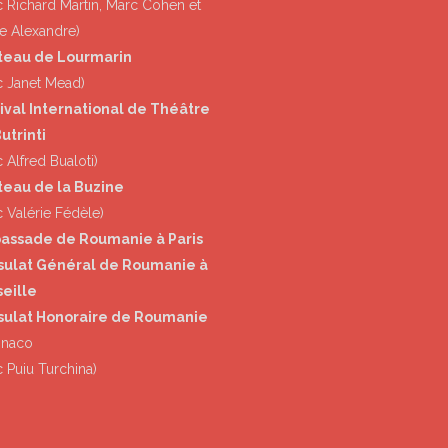
c Richard Martin, Marc Cohen et
e Alexandre)
teau de Lourmarin
c Janet Mead)
ival International de Théâtre
utrinti
 Alfred Bualoti)
eau de la Buzine
c Valérie Fédèle)
assade de Roumanie à Paris
sulat Général de Roumanie à
eille
sulat Honoraire de Roumanie
onaco
c Puiu Turchina)