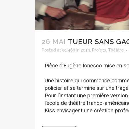
26 MAI
TUEUR SANS GA
Posted at 01:46h
in
2019
,
Projets
,
Théâtre
Pièce d’Eugène Ionesco mise en scè
Une histoire qui commence comme 
policier et se termine sur une tragé
Pour l’instant une première versio
l’école de théâtre franco-américai
Kiss envisagent une création profes