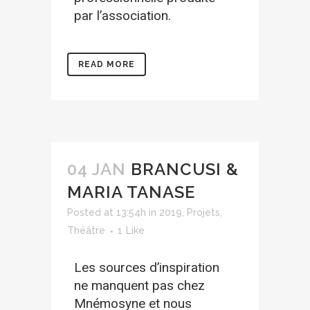
par l’association.
READ MORE
04 JAN
BRANCUSI &
MARIA TANASE
Posted at 13:54h
in
2019
,
Projets
,
Théâtre
1
Like
Les sources d’inspiration
ne manquent pas chez
Mnémosyne et nous