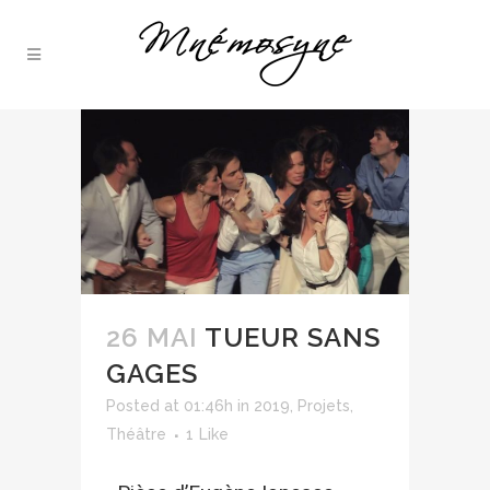
26 MAI
TUEUR SANS
GAGES
Posted at 01:46h
in
2019
,
Projets
,
Théâtre
1
Like