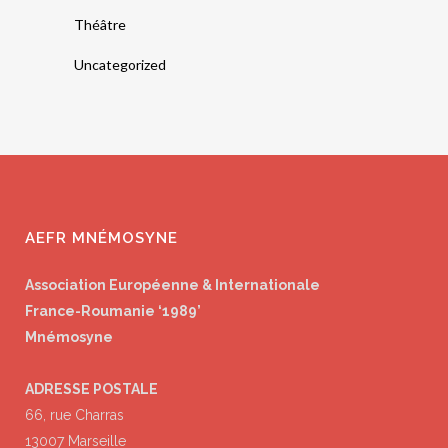
Théâtre
Uncategorized
AEFR MNÉMOSYNE
Association Européenne & Internationale
France-Roumanie ‘1989’
Mnémosyne
ADRESSE POSTALE
66, rue Charras
13007 Marseille