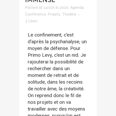
Posted at 14:01h
in
2020
,
Agenda
,
Conférence
,
Projets
,
Théâtre
3
Likes
Le confinement, c’est
d’après la psychanalyse, un
moyen de défense. Pour
Primo Levy, c’est un nid. Je
rajouterai la possibilité de
rechercher dans un
moment de retrait et de
solitude, dans les recoins
de notre âme, la créativité.
On reprend donc le fil de
nos projets et on va
travailler avec des moyens
modernes, puisqu’on est