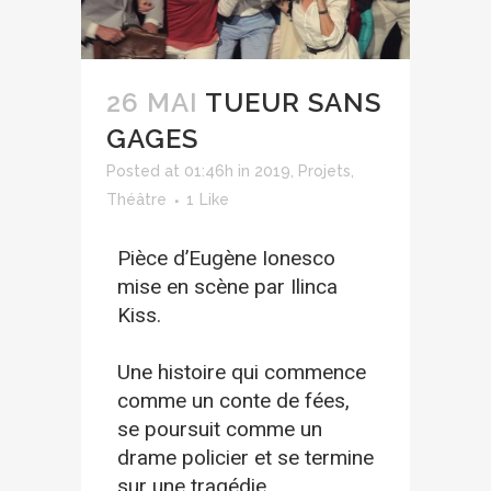
26 MAI
TUEUR SANS
GAGES
Posted at 01:46h
in
2019
,
Projets
,
Théâtre
1
Like
Pièce d’Eugène Ionesco
mise en scène par Ilinca
Kiss.
Une histoire qui commence
comme un conte de fées,
se poursuit comme un
drame policier et se termine
sur une tragédie.