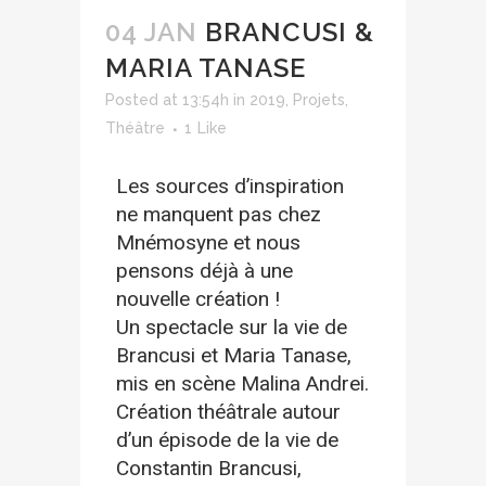
04 JAN
BRANCUSI &
MARIA TANASE
Posted at 13:54h
in
2019
,
Projets
,
Théâtre
1
Like
Les sources d’inspiration
ne manquent pas chez
Mnémosyne et nous
pensons déjà à une
nouvelle création !
Un spectacle sur la vie de
Brancusi et Maria Tanase,
mis en scène Malina Andrei.
Création théâtrale autour
d’un épisode de la vie de
Constantin Brancusi,