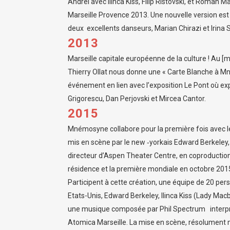
Andrei avec Ilinca Kiss, Filip Ristovski, et Roman
Marseille Provence 2013. Une nouvelle version es
deux excellents danseurs, Marian Chirazi et Irina S
2013
Marseille capitale européenne de la culture ! Au [
Thierry Ollat nous donne une « Carte Blanche à
événement en lien avec l’exposition Le Pont où exp
Grigorescu, Dan Perjovski et Mircea Cantor.
2015
Mnémosyne collabore pour la première fois avec l
mis en scène par le new ‑yorkais Edward Berkeley, d
directeur d’Aspen Theater Centre, en coproduction
résidence et la première mondiale en octobre 201
Participent à cette création, une équipe de 20 per
Etats-Unis, Edward Berkeley, Ilinca Kiss (Lady Mac
une musique composée par Phil Spectrum interpré
Atomica Marseille. La mise en scène, résolument m