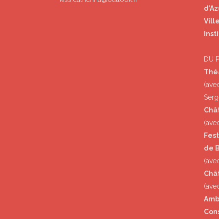
d’Az
Vill
Inst
DU 
Thé
(ave
Serg
Châ
(ave
Fest
de B
(avec
Chât
(ave
Amb
Con