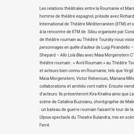
Les relations théâtrales entre la Roumanie et M
homme de théâtre espagnol, préside avec Richard Ma
International de Théâtre Méditerranéen (IITM) et s
à la rencontre de IITM de Sibiu organisée par Const
de théâtre roumain au Théâtre Toursky nous visio
personnages en quête d’auteur
de Luigi Pirandello 
Shepard –
Allo Lola Blau
avec Maia Morgenstern C’es
théâtre roumain : « Avril Roumain » au Théâtre To
et acteurs bien connu en Roumanie, tels que Virgi
Maïa Morgenstern, Victor Rebencuic, Mariana Mihut
collaborations et amitiés vont naître. Ensuite vien
d’acteurs. Ils présenteront
Kira Kiralina
ainsi que
La
scène de Catalina Buzoianu, chorégraphie de Mali
: un bateau de guerre roumain faisant le tour de la
Ulysse
spectacle du Theatre Bulandra, mis en scène
Ferré.