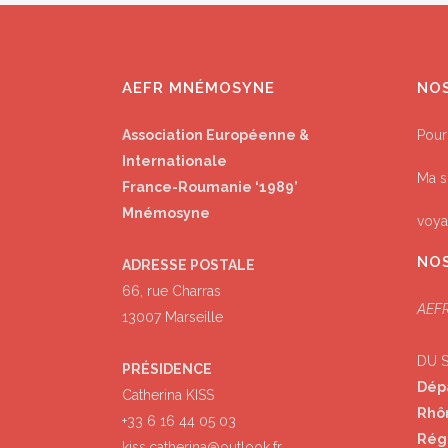
AEFR MNÉMOSYNE
NO
Association Européenne &
Pour
Internationale
Ma s
France-Roumanie ‘1989’
Mnémosyne
voya
NOS
ADRESSE POSTALE
66, rue Charras
AEFR
13007 Marseille
DU 
PRÉSIDENCE
Dép
Catherina KISS
Rhô
+33 6 16 44 05 03
Rég
kiss.catherina@outlook.fr