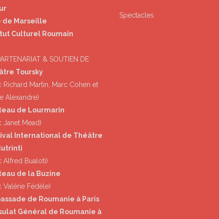
ur
Spectacles
e de Marseille
itut Culturel Roumain
PARTENARIAT & SOUTIEN DE
âtre Toursky
c Richard Martin, Marc Cohen et
e Alexandre)
teau de Lourmarin
c Janet Mead)
ival International de Théâtre
utrinti
 Alfred Bualoti)
eau de la Buzine
c Valérie Fédèle)
assade de Roumanie à Paris
sulat Général de Roumanie à