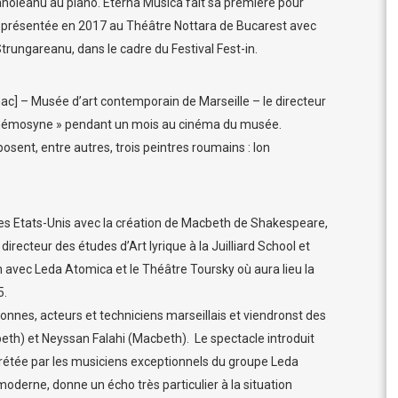
 Manoleanu au piano. Eterna Musica fait sa première pour
t présentée en 2017 au Théâtre Nottara de Bucarest avec
trungareanu, dans le cadre du Festival Fest-in.
mac] – Musée d’art contemporain de Marseille – le directeur
 Mnémosyne » pendant un mois au cinéma du musée.
osent, entre autres, trois peintres roumains : Ion
es Etats-Unis avec la création de Macbeth de Shakespeare,
irecteur des études d’Art lyrique à la Juilliard School et
 avec Leda Atomica et le Théâtre Toursky où aura lieu la
5.
sonnes, acteurs et techniciens marseillais et viendronst des
beth) et Neyssan Falahi (Macbeth). Le spectacle introduit
tée par les musiciens exceptionnels du groupe Leda
oderne, donne un écho très particulier à la situation