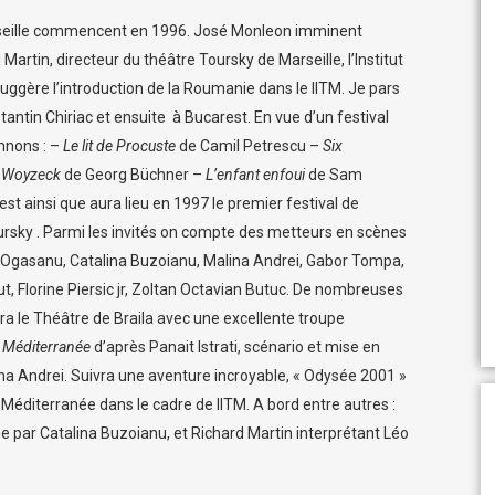
arseille commencent en 1996. José Monleon imminent
rtin, directeur du théâtre Toursky de Marseille, l’Institut
uggère l’introduction de la Roumanie dans le IITM. Je pars
antin Chiriac et ensuite à Bucarest. En vue d’un festival
nnons : –
Le lit de Procuste
de Camil Petrescu –
Six
–
Woyzeck
de Georg Büchner –
L’enfant enfoui
de Sam
t ainsi que aura lieu en 1997 le premier festival de
ursky . Parmi les invités on compte des metteurs en scènes
l Ogasanu, Catalina Buzoianu, Malina Andrei, Gabor Tompa,
, Florine Piersic jr, Zoltan Octavian Butuc. De nombreuses
dra le Théâtre de Braila avec une excellente troupe
 Méditerranée
d’après Panait Istrati, scénario et mise en
na Andrei. Suivra une aventure incroyable, « Odysée 2001 »
 Méditerranée dans le cadre de IITM. A bord entre autres :
 par Catalina Buzoianu, et Richard Martin interprétant Léo