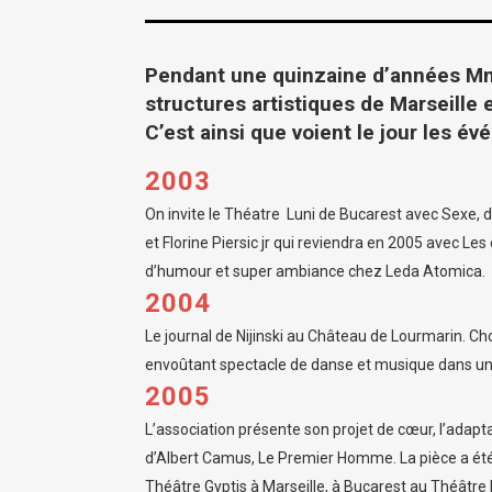
Pendant une quinzaine d’années Mn
structures artistiques de Marseille
C’est ainsi que voient le jour les é
2003
On invite le Théatre Luni de Bucarest avec Sexe, 
et Florine Piersic jr qui reviendra en 2005 avec Le
d’humour et super ambiance chez Leda Atomica.
2004
Le journal de Nijinski au Château de Lourmarin. Cho
envoûtant spectacle de danse et musique dans un 
2005
L’association présente son projet de cœur, l’adap
d’Albert Camus, Le Premier Homme. La pièce a ét
Théâtre Gyptis à Marseille, à Bucarest au Théâtre Na