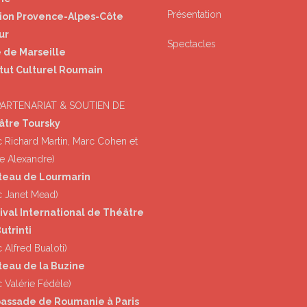
Présentation
ion Provence-Alpes-Côte
ur
Spectacles
e de Marseille
itut Culturel Roumain
PARTENARIAT & SOUTIEN DE
âtre Toursky
c Richard Martin, Marc Cohen et
e Alexandre)
teau de Lourmarin
c Janet Mead)
ival International de Théâtre
utrinti
 Alfred Bualoti)
eau de la Buzine
c Valérie Fédèle)
assade de Roumanie à Paris