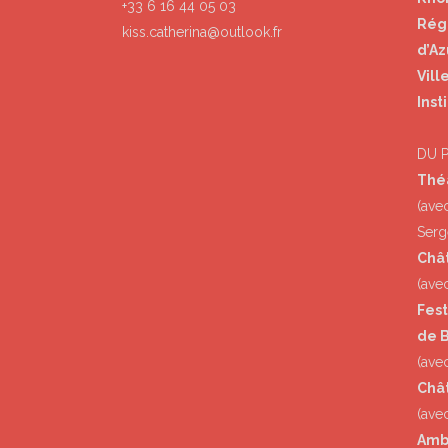
+33 6 16 44 05 03
Rég
kiss.catherina@outlook.fr
d’Az
Vill
Inst
DU 
Thé
(ave
Serg
Châ
(ave
Fest
de B
(avec
Chât
(ave
Amb