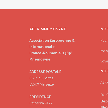
AEFR MNÉMOSYNE
NO
Association Européenne &
Pour
Internationale
Ma s
France-Roumanie ‘1989’
Mnémosyne
voya
NOS
ADRESSE POSTALE
66, rue Charras
AEFR
13007 Marseille
DU 
PRÉSIDENCE
Dép
Catherina KISS
Rhô